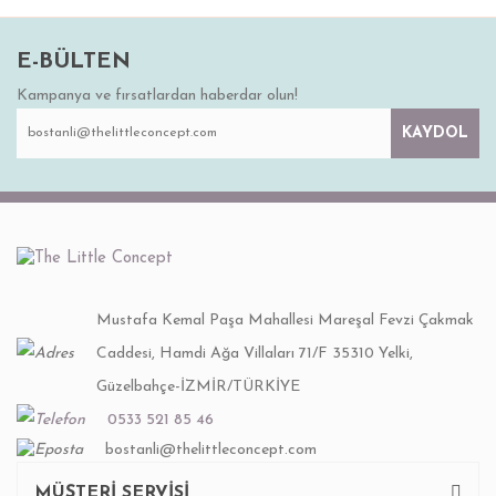
E-BÜLTEN
Kampanya ve fırsatlardan haberdar olun!
KAYDOL
Mustafa Kemal Paşa Mahallesi Mareşal Fevzi Çakmak
Caddesi, Hamdi Ağa Villaları 71/F 35310 Yelki,
Güzelbahçe-İZMİR/TÜRKİYE
0533 521 85 46
bostanli@thelittleconcept.com
MÜŞTERİ SERVİSİ