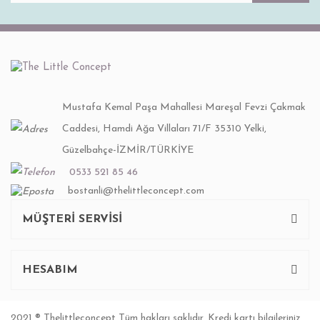
Mustafa Kemal Paşa Mahallesi Mareşal Fevzi Çakmak
Caddesi, Hamdi Ağa Villaları 71/F 35310 Yelki,
Güzelbahçe-İZMİR/TÜRKİYE
0533 521 85 46
bostanli@thelittleconcept.com
MÜŞTERİ SERVİSİ
HESABIM
2021 ® Thelittleconcept Tüm hakları saklıdır. Kredi kartı bilgileriniz