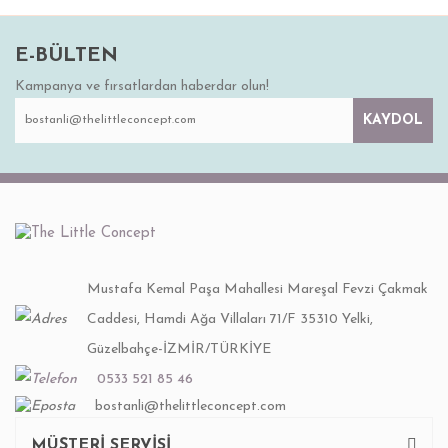
E-BÜLTEN
Kampanya ve fırsatlardan haberdar olun!
KAYDOL
Mustafa Kemal Paşa Mahallesi Mareşal Fevzi Çakmak
Caddesi, Hamdi Ağa Villaları 71/F 35310 Yelki,
Güzelbahçe-İZMİR/TÜRKİYE
0533 521 85 46
bostanli@thelittleconcept.com
MÜŞTERİ SERVİSİ