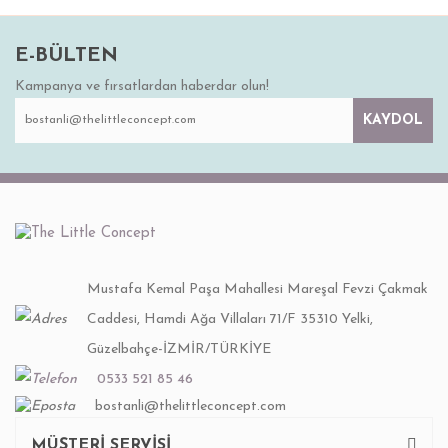
E-BÜLTEN
Kampanya ve fırsatlardan haberdar olun!
KAYDOL
Mustafa Kemal Paşa Mahallesi Mareşal Fevzi Çakmak
Caddesi, Hamdi Ağa Villaları 71/F 35310 Yelki,
Güzelbahçe-İZMİR/TÜRKİYE
0533 521 85 46
bostanli@thelittleconcept.com
MÜŞTERİ SERVİSİ