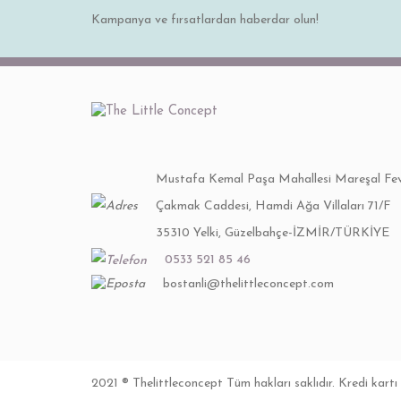
Kampanya ve fırsatlardan haberdar olun!
Ürün bilgilerinde hatalar bulunuyor.
Ürün fiyatı diğer sitelerden daha pahalı.
Bu ürüne benzer farklı alternatifler olmalı.
Mustafa Kemal Paşa Mahallesi Mareşal Fev
Çakmak Caddesi, Hamdi Ağa Villaları 71/F
35310 Yelki, Güzelbahçe-İZMİR/TÜRKİYE
0533 521 85 46
bostanli@thelittleconcept.com
2021 ® Thelittleconcept Tüm hakları saklıdır. Kredi kartı 