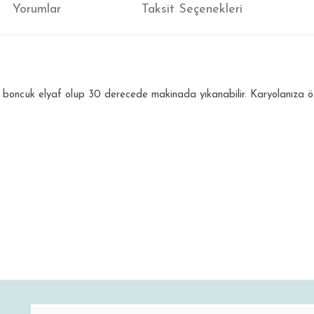
Yorumlar
Taksit Seçenekleri
boncuk elyaf olup 30 derecede makinada yıkanabilir. Karyolanıza özel 
ğer konularda yetersiz gördüğünüz noktaları öneri formunu kullanarak tarafım
Bu ürüne ilk yorumu siz yapın!
Yorum Yaz