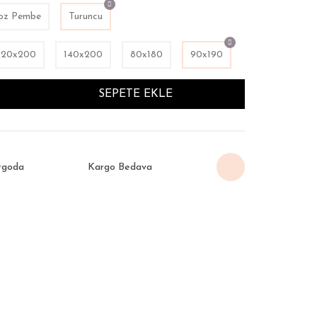
oz Pembe
Turuncu
120x200
140x200
80x180
90x190
SEPETE EKLE
rgoda
Kargo Bedava