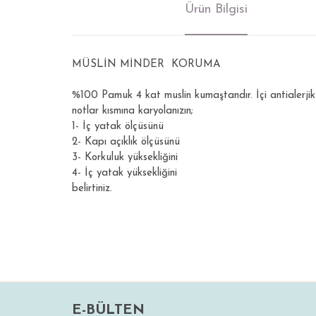
Ürün Bilgisi
MÜSLİN MİNDER KORUMA
%100 Pamuk 4 kat muslin kumaştandır. İçi antialerjik 
notlar kısmına karyolanızın;
1- İç yatak ölçüsünü
2- Kapı açıklık ölçüsünü
3- Korkuluk yüksekliğini
4- İç yatak yüksekliğini
belirtiniz.
Bu ürünün fiyat bilgisi, resim, ürün açıklamalarında ve di
Görüş ve önerileriniz için teşekkür ederiz.
Ürün resmi kalitesiz, bozuk veya görüntülenemiyor.
E-BÜLTEN
Ürün açıklamasında eksik bilgiler bulunuyor.