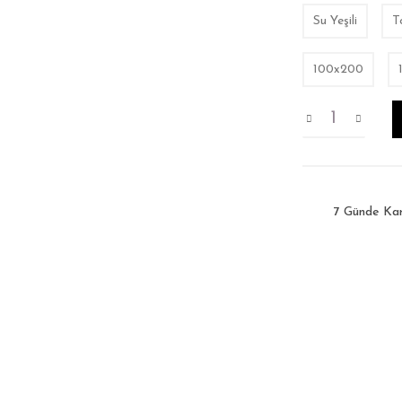
Su Yeşili
T
100x200
7 Günde Ka