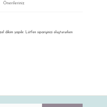
Önerileriniz
dikim yapılır. Lütfen siparişinizi oluştururken
ıza iletebilirsiniz.