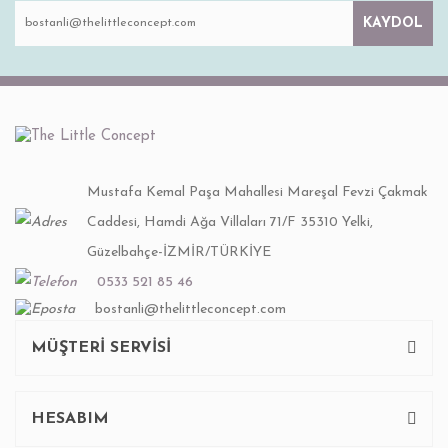
KAYDOL
Mustafa Kemal Paşa Mahallesi Mareşal Fevzi Çakmak
Caddesi, Hamdi Ağa Villaları 71/F 35310 Yelki,
Güzelbahçe-İZMİR/TÜRKİYE
0533 521 85 46
bostanli@thelittleconcept.com
MÜŞTERİ SERVİSİ
HESABIM