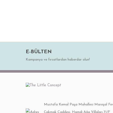
Ürün bilgilerinde hatalar bulunuyor.
Ürün fiyatı diğer sitelerden daha pahalı.
Bu ürüne benzer farklı alternatifler olmalı.
E-BÜLTEN
Kampanya ve fırsatlardan haberdar olun!
Souffle Masif Komodin
Souffle 
18.750,00 TL
Mustafa Kemal Paşa Mahallesi Mareşal Fev
4
Çakmak Caddesi, Hamdi Ağa Villaları 71/F