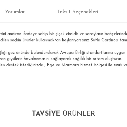
Yorumlar
Taksit Seçenekleri
i andıran ifadeye sahip bir çiçek cinsidir ve sarayların bahçelerinde y
 edilen seçkin ürünler kullanmaktan hoşlanıyorsanız Sufle Gardırop tam
ağlığı göz önünde bulundurularak Avrupa Birliği standartlarına uygu
an giysilerin havalanmasını sağlayarak sağlıklı bir ortam oluşturur.
en destek istediğinizde , Ege ve Marmara hizmet bölgesi ile sınırlı ve
ğer konularda yetersiz gördüğünüz noktaları öneri formunu kullanarak tarafım
Bu ürüne ilk yorumu siz yapın!
TAVSİYE
ÜRÜNLER
Yorum Yaz