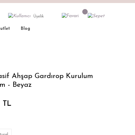
Üyelik
utlet
Blog
- Beyaz
asif Ahşap Gardırop Kurulum
um - Beyaz
0 TL
urel