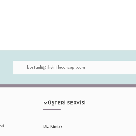
Gönder
MÜŞTERİ SERVİSİ
Souffle Tekli Duvar Raf
Masif Ahşap Şifonyer
4.900,00 TL
zi
Biz Kimiz?
4.000,00 TL