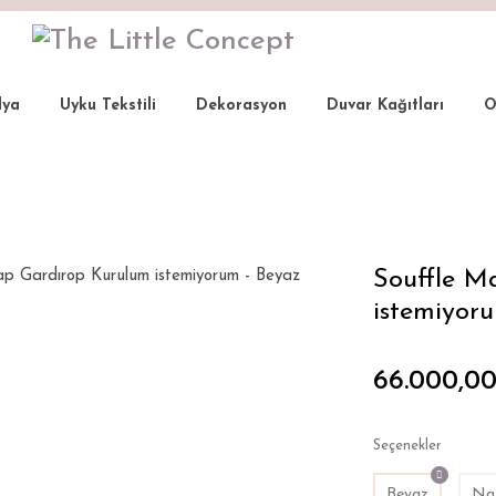
lya
Uyku Tekstili
Dekorasyon
Duvar Kağıtları
O
 Gardırop
Souffle Masif Ahşap Gardırop Kurulum istemiyorum 
Souffle M
istemiyor
66.000,0
Seçenekler
Beyaz
Nat