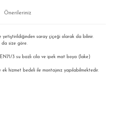
Önerileriniz
etiştirildiğinden saray çiçeği olarak da bilinir.
 da size göre.
n EN71/3 su bazlı cila ve ipek mat boya (lake)
 ek hizmet bedeli ile montajınız yapılabilmektedir.
ıza iletebilirsiniz.