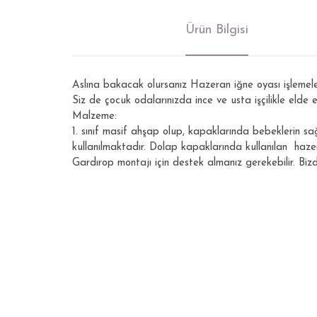
Ürün Bilgisi
Aslına bakacak olursanız Hazeran iğne oyası işlemelerin
Siz de çocuk odalarınızda ince ve usta işçilikle elde
Malzeme:
1. sınıf masif ahşap olup, kapaklarında bebeklerin s
kullanılmaktadır. Dolap kapaklarında kullanılan hazer
Gardırop montajı için destek almanız gerekebilir. Bizd
Bu ürünün fiyat bilgisi, resim, ürün açıklamalarında ve di
Görüş ve önerileriniz için teşekkür ederiz.
Ürün resmi kalitesiz, bozuk veya görüntülenemiyor.
Ürün açıklamasında eksik bilgiler bulunuyor.