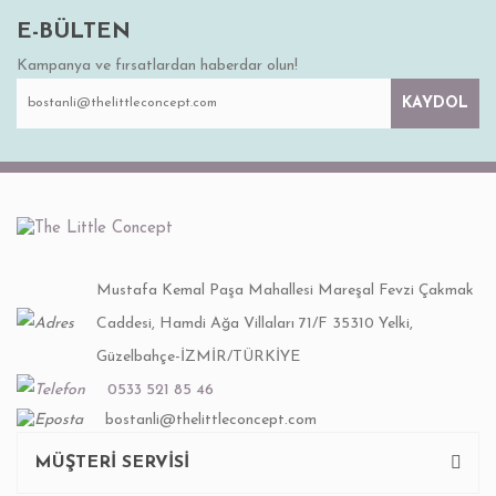
E-BÜLTEN
Kampanya ve fırsatlardan haberdar olun!
KAYDOL
Mustafa Kemal Paşa Mahallesi Mareşal Fevzi Çakmak
Caddesi, Hamdi Ağa Villaları 71/F 35310 Yelki,
Güzelbahçe-İZMİR/TÜRKİYE
0533 521 85 46
bostanli@thelittleconcept.com
MÜŞTERİ SERVİSİ