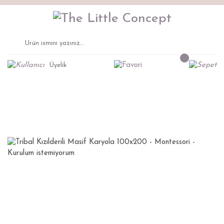
Üyelik
Anasayfa
Montessori Mobilya
Karyola
Tribal Kızılderili Çekmeceli/Yavru Yataklı Karyo