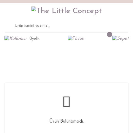
Üyelik
Big House Gardırop
Anasayfa
Montessori Mobilya
Gardırop
Ürün Bulunamadı.