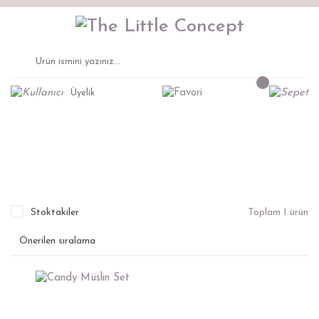
Üyelik
Candy Müslin Set
Anasayfa
Uyku Tekstili
Muslin Tekstil
Battaniye
Stoktakiler
Toplam 1 ürün