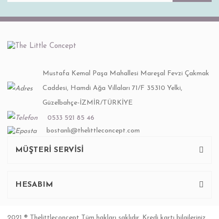
Mustafa Kemal Paşa Mahallesi Mareşal Fevzi Çakmak
Caddesi, Hamdi Ağa Villaları 71/F 35310 Yelki,
Güzelbahçe-İZMİR/TÜRKİYE
0533 521 85 46
bostanli@thelittleconcept.com
MÜŞTERİ SERVİSİ
HESABIM
2021 ® Thelittleconcept Tüm hakları saklıdır. Kredi kartı bilgileriniz