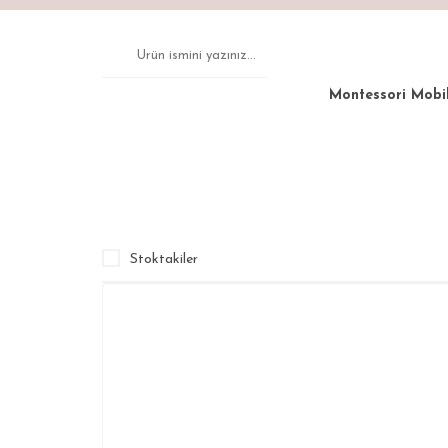
Montessori Mobi
Anasayfa
Dekorasyon
Geyikli Ayna
Stoktakiler