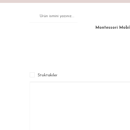
Montessori Mobi
Anasayfa
Montessori Mobilya
Sandalye
Puflu S
Stoktakiler